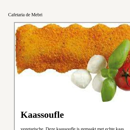
Cafetaria de Mebri
Kaassoufle
vegetarische, Deze kaassoufle is gemaakt met echte kaas